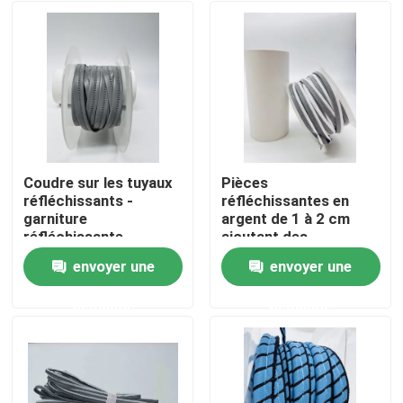
Coudre sur les tuyaux
Pièces
réfléchissants -
réfléchissantes en
garniture
argent de 1 à 2 cm
réfléchissante
ajoutant des
couramment utilisée
caractéristiques de
envoyer une
envoyer une
dans diverses
visibilité et de sécurité
Aperçu
applications
aux vêtements
demande
demande
Produits
A propos de nous