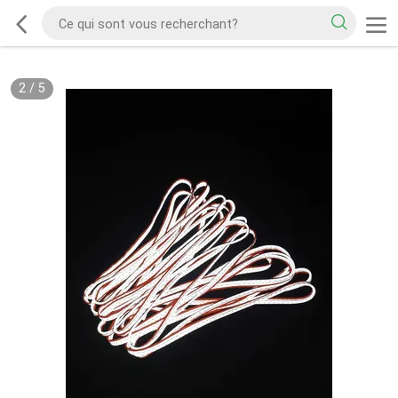
2
/
5