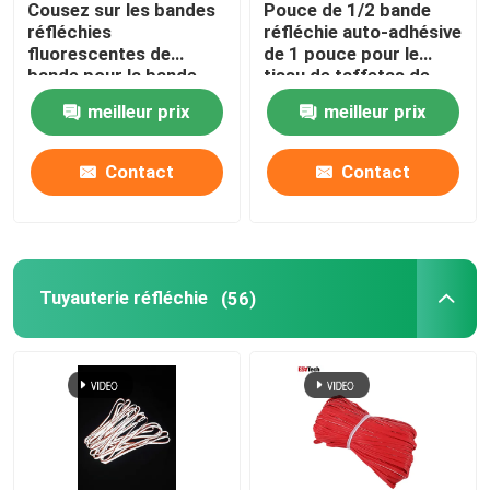
Cousez sur les bandes
Pouce de 1/2 bande
réfléchies
réfléchie auto-adhésive
Accessoires réfléchis
fluorescentes de
de 1 pouce pour le
bande pour la bande
tissu de taffetas de
ignifuge d'habillement
tente de camping de
meilleur prix
meilleur prix
couverture de voiture
Bande de cachetage de couture
d'habillement
Contact
Contact
Tuyauterie réfléchie
(56)