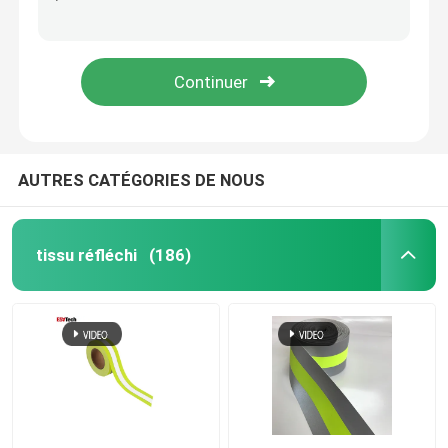
Étiquette de transfert thermique en silicone 3D
correction en caoutchouc molle Tpu de PVC de Logo Sticker Tag de labels d'habillement en caoutchouc de silicone 3D
Tuyauterie réfléchie
Étiquette en caoutchouc 3D en silicone Transfert thermique de vêtements
Les hommes réfléchis instantanés de veste de bombardier fait sur commande plus la taille complètement ont fermé la fermeture éclair gris-clair à capuchon intégral
Sangle réfléchie
Fil réfléchi de fil
AUTRES CATÉGORIES DE NOUS
Film de transfert de chaleur
tissu réfléchi
(186)
Étiquette pour les vêtements
Accessoires de vêtements de travail
Tissu réfléchi d'arc-en-ciel