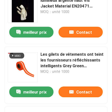
lumineux argenté haut Vis
Jacket Material EN20471
ANSI107
MOQ：unité 1000
meilleur prix
Contact
Les gilets de vêtements ont teint
les fournisseurs réfléchissants
intelligents Grey Green
Reflective Fabric Tape de tissu
MOQ：unité 1000
meilleur prix
Contact