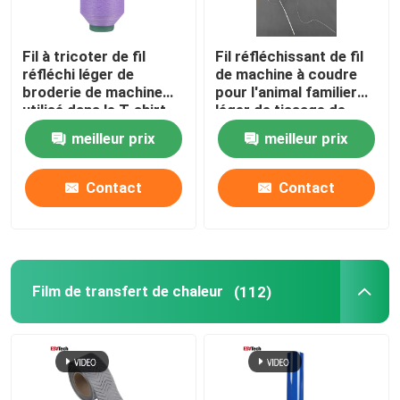
Fil à tricoter de fil
Fil réfléchissant de fil
réfléchi léger de
de machine à coudre
broderie de machine
pour l'animal familier
utilisé dans le T-shirt
léger de tissage de
Logo Clothing Red
lueur de tissu de
meilleur prix
meilleur prix
Green
vêtements de broderie
Contact
Contact
Film de transfert de chaleur
(112)