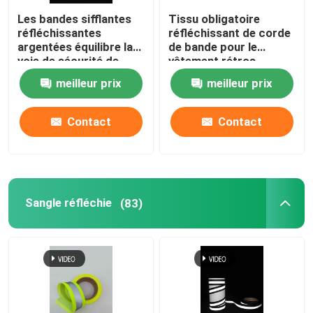
Les bandes sifflantes
Tissu obligatoire
réfléchissantes
réfléchissant de corde
argentées équilibre la
de bande pour le
voie de sécurité de
vêtement rétros
bandeau halète 50
0.19mm colorés de
meilleur prix
meilleur prix
mètres 100 mètres
sécurité 0.24mm
Contact
Contact
Sangle réfléchie
(83)