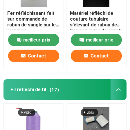
Fer réfléchissant fait
Matériel réfléchi de
sur commande de
couture tubulaire
ruban de sangle sur les
s'élevant de ruban de
marques
tissu en nylon de sangle
réfléchissantes pour le
meilleur prix
meilleur prix
sac de ceinture de
sécurité d'habillement
Contact
Contact
Fil réfléchi de fil
(17)