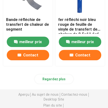
Bande réfléchie de
fer réfléchi noir bleu
transfert de chaleur de
rouge de feuille de
segment
vinyle de transfert de
chaleur de 8.5x11 6x6
dessus pour
meilleur prix
meilleur prix
l'habillement de
vétérinaire de veste
Contact
Contact
Regardez plus
Aperçu
Au sujet de nous
Contactez-nous
Desktop Site
Plan du site