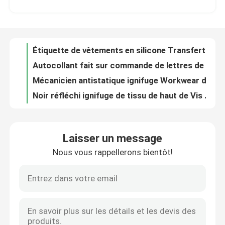
Étiquette de vêtements en silicone Transfert de plastique étiquettes de bagages en silicone en monochrome
Autocollant fait sur commande de lettres de label de transfert de chaleur du silicone 3d pour le sac d'habillement de T-shirt de métier de DIY
Visite d'usine
Mécanicien antistatique ignifuge Workwear de gaz de pétrole de costumes de soudure de vêtements de protection de sécurité
Noir réfléchi ignifuge de tissu de haut de Vis Strips For Clothing du coton 100 sergé de pompier
Contrôle de la qualité
Habillement répulsif d'ESA Protective Firefighters Uniforms Fire de vêtement de lutte contre l'incendie
Chemises jaunes réfléchissantes de sécurité de chemises de sécurité de douille longue avec les rayures réfléchissantes
Contact
Soudeur uniforme Fire Resistant Apparel salut de Vis Fire Retardant Coveralls Cotton sécurité légère de bleu marine d'anti
De façon générale ignifuges d'orange salut d'habillement ignifuge de Vis Clothing Fireproof Anti Flame
nouvelles
Les hautes combinaisons ignifuges ignifuges de chemise d'habillement de visibilité investissent la construction de veste
Laisser un message
le noir réfléchissant de gilet de norme ANSI de la classe 2 de 6xl 5x 3xl et la courroie jaune de triangle pour des enfants trafiquent la garde Orange
Nous vous rappellerons bientôt!
Tous les cas
Chemises uniformes de réflecteur de sécurité de gilet de veste de vêtements de travail réfléchissants roses jaunes fluorescents de vert
Poches multi en vrac de haut de visibilité de moto de sécurité habillement orange de gilet
Habillement fonctionnant jaune rose de sécurité de chaussée de Vis Safety Vest Orange 5xl des femmes salut
Demande de soumission
Classe réfléchissante ignifuge résistante au feu 2 salut Vis Safety Vest de chien de construction du gilet En471
Étiquette en silicone de transfert thermique étiquette en caoutchouc de silicone badge de dessin animé multicolore ENISO20471
tissu réfléchi