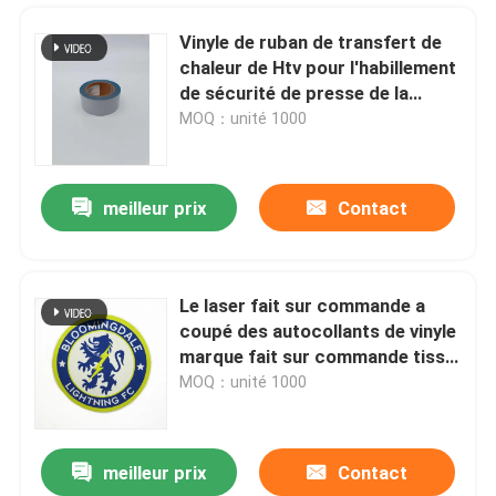
Vinyle de ruban de transfert de
chaleur de Htv pour l'habillement
de sécurité de presse de la
chaleur
MOQ：unité 1000
meilleur prix
Contact
Le laser fait sur commande a
coupé des autocollants de vinyle
Aperçu
marque fait sur commande tissé
raccorde le fer du football sur la
MOQ：unité 1000
correction
Produits
meilleur prix
Contact
La lueur en gros de Rolls de Htv de vinyle blanc de scintillement la nuit dans l'obscurité fournissent des formulaires
A propos de nous