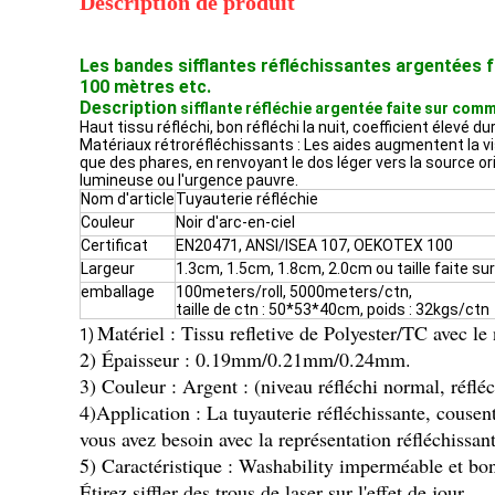
Description de produit
Les bandes sifflantes réfléchissantes argentées f
100 mètres etc.
Description
sifflante réfléchie argentée faite sur co
Haut tissu réfléchi, bon réfléchi la nuit, coefficient élevé du
Matériaux rétroréfléchissants : Les aides augmentent la visi
que des phares, en renvoyant le dos léger vers la source orig
lumineuse ou l'urgence pauvre.
Nom d'article
Tuyauterie réfléchie
Couleur
Noir d'arc-en-ciel
Certificat
EN20471, ANSI/ISEA 107, OEKOTEX 100
Largeur
1.3cm, 1.5cm, 1.8cm, 2.0cm ou taille faite 
emballage
100meters/roll, 5000meters/ctn,
taille de ctn : 50*53*40cm, poids : 32kgs/ctn
Matériel : Tissu refletive de Polyester/TC avec le
1)
2) Épaisseur : 0.19mm/0.21mm/0.24mm.
3) Couleur : Argent : (niveau réfléchi normal, réfléc
4)Application : La tuyauterie réfléchissante, cousent
vous avez besoin avec la représentation réfléchissant
5) Caractéristique : Washability imperméable et bo
Étirez siffler des trous de laser sur l'effet de jour