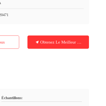
A
20471
ous
Obtenez Le Meilleur Prix
Échantillons: