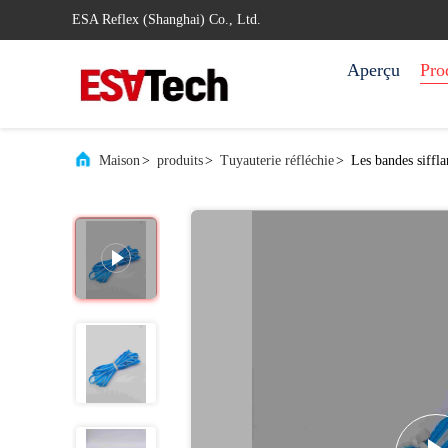
ESA Reflex (Shanghai) Co., Ltd.
Aperçu
Pro
Maison
>
produits
>
Tuyauterie réfléchie
>
Les bandes siffl