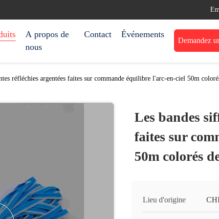
Em
duits
A propos de
Contact
Événements
Demandez une
nous
antes réfléchies argentées faites sur commande équilibre l'arc-en-ciel 50m colo
Les bandes sif
faites sur com
50m colorés d
Lieu d'origine
CH