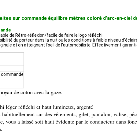
aites sur commande équilibre mètres coloré d'arc-en-ciel de
mmande
rable de Rétro-réflexion/facile de faire le logo réfléchi
bilité du porteur dans la nuit ou les conditions à faible niveau d'écla
inale et en atteignant l'oeil de l'automobiliste. Effectivement garantie 
sur commande
 noyau de coton avec la gaze.
hi léger réfléchi et haut lumineux, argenté
 habituellement sur des vêtements, gilet, pantalon, valise, pêc
e, vous a laissé soit haut évidente par le conducteur dans fonc
n.