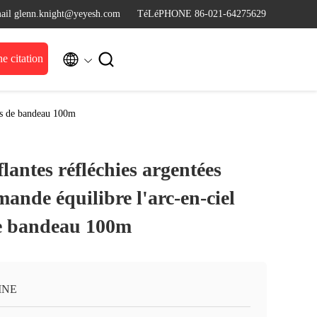
ail glenn.knight@yeyesh.com
TéLéPHONE 86-021-64275629


 citation
rés de bandeau 100m
flantes réfléchies argentées
mande équilibre l'arc-en-ciel
e bandeau 100m
INE