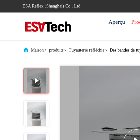
ESA Reflex (Shanghai) Co., Ltd.
Aperçu
Pro
Maison
>
produits
>
Tuyauterie réfléchie
>
Des bandes de tuy