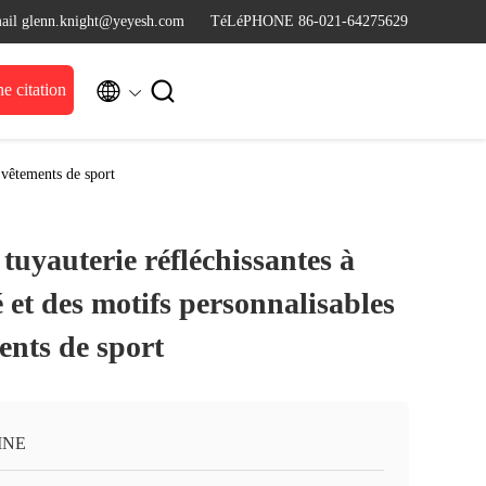
ail glenn.knight@yeyesh.com
TéLéPHONE 86-021-64275629


 citation
s vêtements de sport
tuyauterie réfléchissantes à
é et des motifs personnalisables
ents de sport
INE