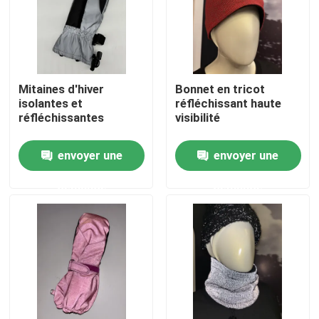
Visite d'usine
Contrôle de la qualité
Mitaines d'hiver
Bonnet en tricot
isolantes et
réfléchissant haute
réfléchissantes
visibilité
Contact
envoyer une
envoyer une
nouvelles
demande
demande
Tous les cas
Demande de soumission
tissu réfléchi