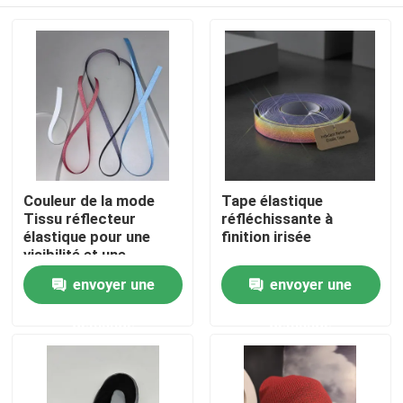
Couleur de la mode
Tape élastique
Tissu réflecteur
réfléchissante à
élastique pour une
finition irisée
visibilité et une
durabilité élevées
Aperçu
envoyer une
envoyer une
demande
demande
Produits
A propos de nous