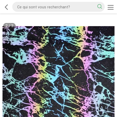
2
/
3