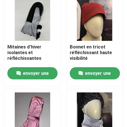
Visite d'usine
Contrôle de la qualité
Mitaines d'hiver
Bonnet en tricot
Contact
isolantes et
réfléchissant haute
réfléchissantes
visibilité
nouvelles
envoyer une
envoyer une
demande
demande
Tous les cas
Demande de soumission
tissu réfléchi