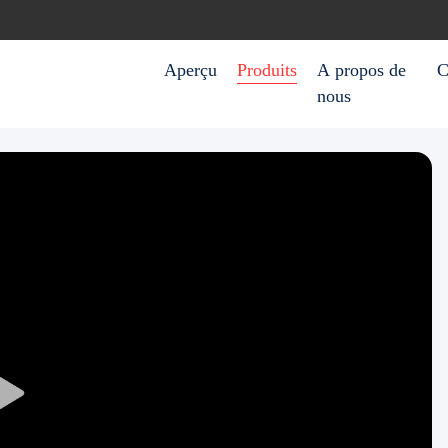
Aperçu
Produits
A propos de
C
nous
Play
Video