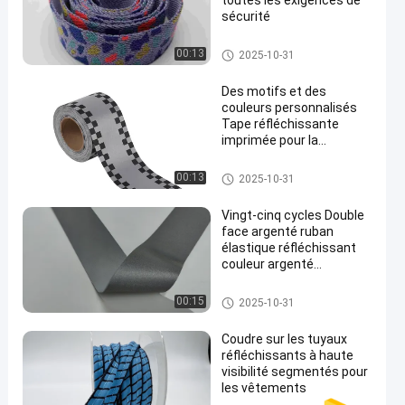
toutes les exigences de
sécurité
Reflective Tape
00:13
2025-10-31
Des motifs et des
couleurs personnalisés
Tape réfléchissante
imprimée pour la
en
décoration des
vêtements
Reflective Tape
00:13
2025-10-31
Vingt-cinq cycles Double
face argenté ruban
élastique réfléchissant
couleur argenté
vêtements de sport et
actives, sécurité et
Silver Reflective Fabric
00:15
2025-10-31
extérieur
Coudre sur les tuyaux
réfléchissants à haute
visibilité segmentés pour
les vêtements