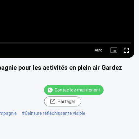
Auto
Picture-
Fullscre
in-
Picture
gnie pour les activités en plein air Gardez
Contactez maintenant
Partager
compagnie
#
Ceinture réfléchissante visible