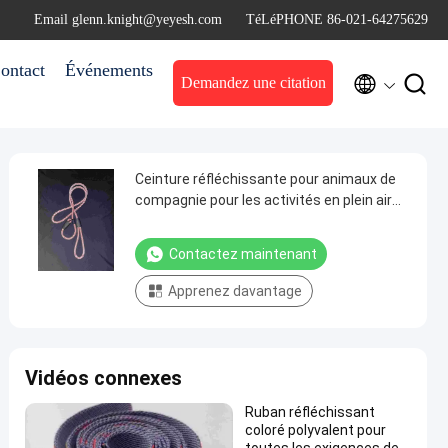
Email glenn.knight@yeyesh.com
TéLéPHONE 86-021-64275629
ontact
Événements


Demandez une citation
Ceinture réfléchissante pour animaux de
compagnie pour les activités en plein air
Gardez votre animal en sécurité et visible
Contactez maintenant
Apprenez davantage
Vidéos connexes
Ruban réfléchissant
coloré polyvalent pour