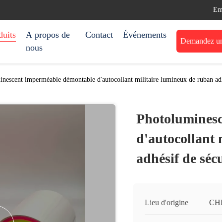
Em
duits
A propos de
Contact
Événements
Demandez une
nous
nescent imperméable démontable d'autocollant militaire lumineux de ruban adh
Photolumines
d'autocollant 
adhésif de séc
Lieu d'origine
CH