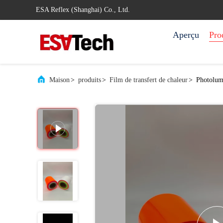
ESA Reflex (Shanghai) Co., Ltd.
Aperçu
Pro
Maison
>
produits
>
Film de transfert de chaleur
>
Photolumi