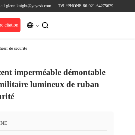
ail glenn.knight@yeyesh.com
TéLéPHONE 86-021-64275629


 citation
ésif de sécurité
cent imperméable démontable
militaire lumineux de ruban
urité
INE