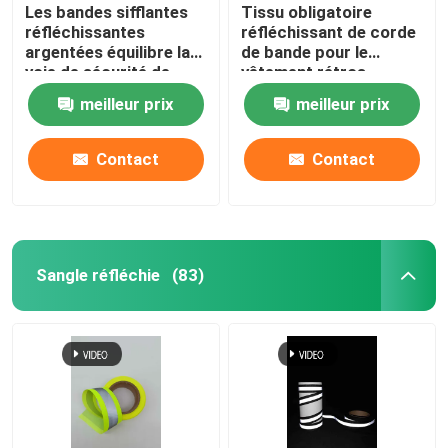
Les bandes sifflantes
Tissu obligatoire
réfléchissantes
réfléchissant de corde
argentées équilibre la
de bande pour le
voie de sécurité de
vêtement rétros
bandeau halète 50
0.19mm colorés de
meilleur prix
meilleur prix
mètres 100 mètres
sécurité 0.24mm
Contact
Contact
Sangle réfléchie
(83)