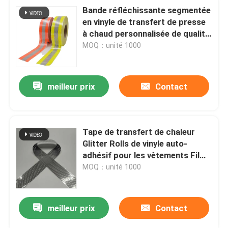
Bande réfléchissante segmentée
en vinyle de transfert de presse
à chaud personnalisée de qualité
pour vêtements
MOQ：unité 1000
meilleur prix
Contact
Tape de transfert de chaleur
Glitter Rolls de vinyle auto-
adhésif pour les vêtements Film
de presse à chaleur
MOQ：unité 1000
meilleur prix
Contact