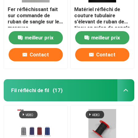
Fer réfléchissant fait
Matériel réfléchi de
sur commande de
couture tubulaire
ruban de sangle sur les
s'élevant de ruban de
marques
tissu en nylon de sangle
réfléchissantes pour le
meilleur prix
meilleur prix
sac de ceinture de
sécurité d'habillement
Contact
Contact
Fil réfléchi de fil
(17)