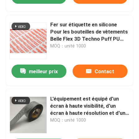
Fer sur étiquette en silicone
Pour les bouteilles de vêtements
Belle Flex 3D Techno Puff PU
Press à chaleur
MOQ：unité 1000
meilleur prix
Contact
L'équipement est équipé d'un
écran à haute visibilité, d'un
écran à haute résolution et d'un
écran à haute résolution.
MOQ：unité 1000