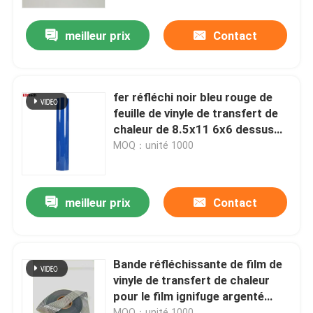
meilleur prix
Contact
Visite d'usine
Contrôle de la qualité
fer réfléchi noir bleu rouge de
feuille de vinyle de transfert de
Contact
chaleur de 8.5x11 6x6 dessus
pour l'habillement de vétérinaire
MOQ：unité 1000
de veste
nouvelles
meilleur prix
Contact
Tous les cas
Demande de soumission
Bande réfléchissante de film de
vinyle de transfert de chaleur
pour le film ignifuge argenté
tissu réfléchi
d'habillement de sécurité
MOQ：unité 1000