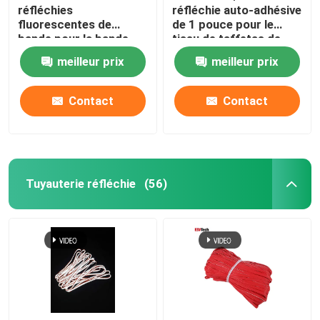
réfléchies
réfléchie auto-adhésive
fluorescentes de
de 1 pouce pour le
bande pour la bande
tissu de taffetas de
ignifuge d'habillement
tente de camping de
meilleur prix
meilleur prix
couverture de voiture
d'habillement
Contact
Contact
Tuyauterie réfléchie
(56)