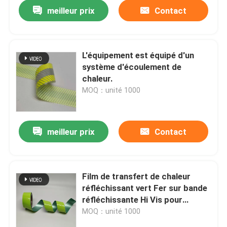
meilleur prix
Contact
L'équipement est équipé d'un
système d'écoulement de
chaleur.
MOQ：unité 1000
meilleur prix
Contact
Aperçu
Film de transfert de chaleur
réfléchissant vert Fer sur bande
Produits
réfléchissante Hi Vis pour
vêtements Presses à chaleur
MOQ：unité 1000
cristalline
A propos de nous