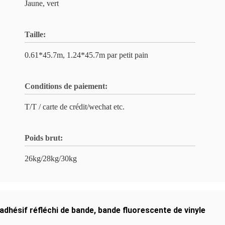
Jaune, vert
Taille:
0.61*45.7m, 1.24*45.7m par petit pain
Conditions de paiement:
T/T / carte de crédit/wechat etc.
Poids brut:
26kg/28kg/30kg
adhésif réfléchi de bande
,
bande fluorescente de vinyle