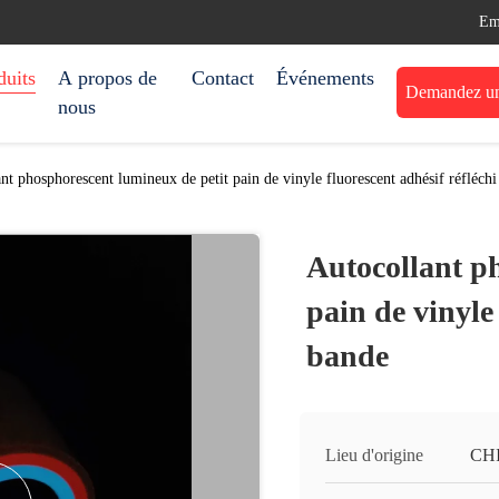
Em
duits
A propos de
Contact
Événements
Demandez une
nous
nt phosphorescent lumineux de petit pain de vinyle fluorescent adhésif réfléch
Autocollant p
pain de vinyle 
bande
Lieu d'origine
CH