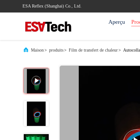
ESA Reflex (Shanghai) Co., Ltd.
Aperçu
Pro
Maison
>
produits
>
Film de transfert de chaleur
>
Autocolla