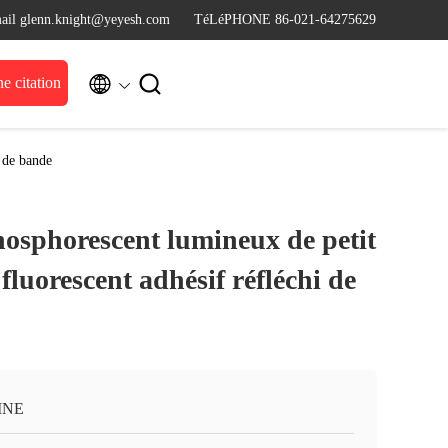
ail glenn.knight@yeyesh.com
TéLéPHONE 86-021-64275629


 citation
i de bande
hosphorescent lumineux de petit
fluorescent adhésif réfléchi de
INE