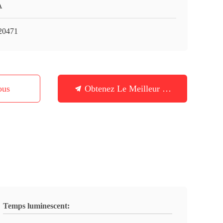
A
20471
ous
Obtenez Le Meilleur Prix
Temps luminescent: