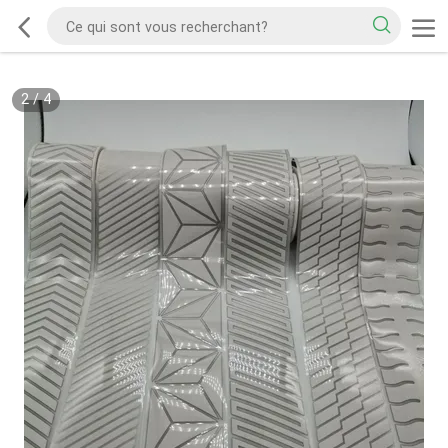
2
/
4