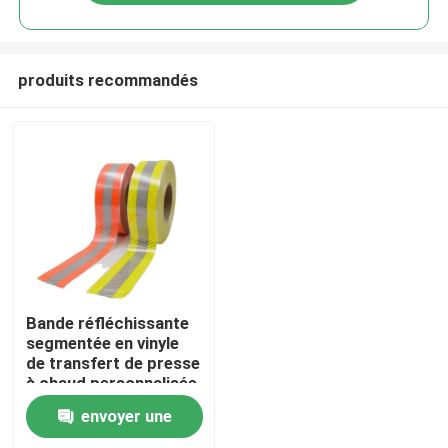
produits recommandés
Aperçu
Bande réfléchissante
segmentée en vinyle
de transfert de presse
Produits
à chaud personnalisée
de qualité pour
envoyer une
vêtements
A propos de nous