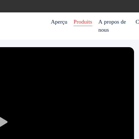
Aperçu
Produits
A propos de
C
nous
Play
Video