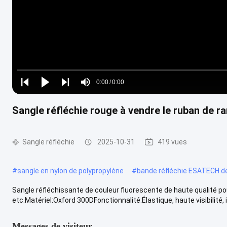
Loaded
:
0%
0:00
/
0:00
Play
Play
Play
Mute
Current
Duration
next
next
Sangle réfléchie rouge à vendre le ruban de r
Time
Sangle réfléchie
2025-10-31
419 vues
#
sangle en nylon de polypropylène
#
bande réfléchie ESATECH d
Sangle réfléchissante de couleur fluorescente de haute qualité pour
etc.Matériel:Oxford 300DFonctionnalité:Élastique, haute visibilité, 
Messages de visiteur