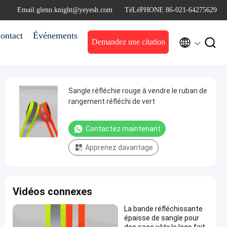
Email glenn.knight@yeyesh.com
TéLéPHONE 86-021-64275629
ontact
Événements


Demandez une citation
Sangle réfléchie rouge à vendre le ruban de
rangement réfléchi de vert
Contactez maintenant
Apprenez davantage
Vidéos connexes
La bande réfléchissante
épaisse de sangle pour