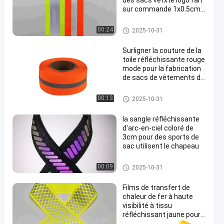
des sacs vêtx le logo fait
sur commande 1x0.5cm
de mode d'Oxford
Sangle réfléchie
00:24
2025-10-31
Surligner la couture de la
toile réfléchissante rouge
mode pour la fabrication
de sacs de vêtements de
en
sécurité chapeau
Sangle réfléchie
00:13
2025-10-31
la sangle réfléchissante
d'arc-en-ciel coloré de
3cm pour des sports de
sac utilisent le chapeau
Sangle réfléchie
00:09
2025-10-31
Films de transfert de
chaleur de fer à haute
visibilité à tissu
réfléchissant jaune pour
vêtements de sport