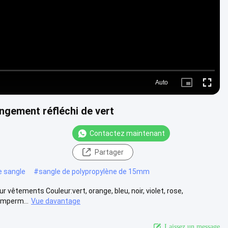
Auto
Picture-
Fullscre
in-
Picture
angement réfléchi de vert
Contactez maintenant
Partager
e sangle
#
sangle de polypropylène de 15mm
 vêtements Couleur:vert, orange, bleu, noir, violet, rose,
imperm...
Vue davantage
Laissez un message