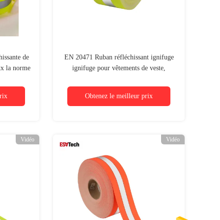
hissante de
EN 20471 Ruban réfléchissant ignifuge
tx la norme
ignifuge pour vêtements de veste,
Aramid
vêtements de sécurité, vêtements
extérieurs
rix
Obtenez le meilleur prix
Vidéo
Vidéo