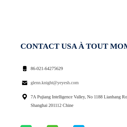
fer du football sur la correction
CONTACT USA À TOUT M

86-021-64275629

glenn.knight@yeyesh.com

7A Pujiang Intelligence Valley, No 1188 Lianhang Ro
Shanghai 201112 Chine