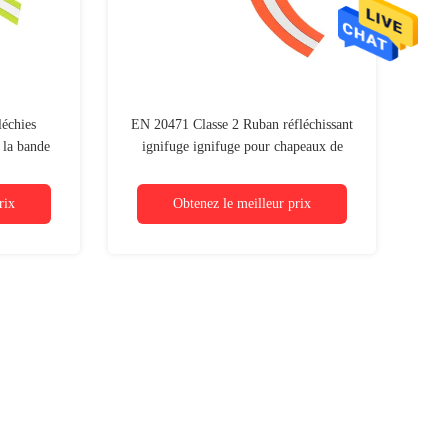
léchies
EN 20471 Classe 2 Ruban réfléchissant
 la bande
ignifuge ignifuge pour chapeaux de
nt
sécurité
rix
Obtenez le meilleur prix