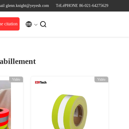
ail glenn.knight@yeyesh.com
TéLéPHONE 86-021-64275629


 citation
habillement
Vidéo
Vidéo