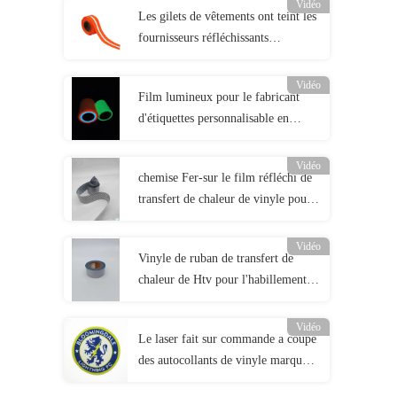
Vidéo
Les gilets de vêtements ont teint les
fournisseurs réfléchissants
intelligents Grey Green Reflective
Fabric Tape de tissu
Vidéo
Film lumineux pour le fabricant
d'étiquettes personnalisable en
différentes tailles
Vidéo
chemise Fer-sur le film réfléchi de
transfert de chaleur de vinyle pour
le textile de vêtements
Vidéo
Vinyle de ruban de transfert de
chaleur de Htv pour l'habillement
de sécurité de presse de la chaleur
Vidéo
Le laser fait sur commande a coupé
des autocollants de vinyle marque
fait sur commande tissé raccorde le