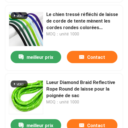
Le chien tressé réfléchi de laisse
de corde de tente mènent les
cordes rondes colorées
d'aspiration que le Hoodie
MOQ：unité 1000
ficellent la corde 10mm
meilleur prix
Contact
Lueur Diamond Braid Reflective
Rope Round de laisse pour la
poignée de sac
MOQ：unité 1000
meilleur prix
Contact