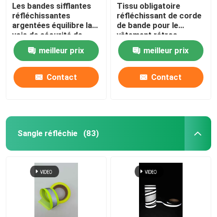
Les bandes sifflantes
Tissu obligatoire
réfléchissantes
réfléchissant de corde
argentées équilibre la
de bande pour le
voie de sécurité de
vêtement rétros
bandeau halète 50
0.19mm colorés de
meilleur prix
meilleur prix
mètres 100 mètres
sécurité 0.24mm
Contact
Contact
Sangle réfléchie
(83)