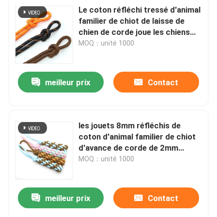
Le coton réfléchi tressé d'animal
familier de chiot de laisse de
chien de corde joue les chiens
petits à moyens nouent le jouet
MOQ：unité 1000
de mastication
meilleur prix
Contact
les jouets 8mm réfléchis de
coton d'animal familier de chiot
d'avance de corde de 2mm
mâchent le jouet
MOQ：unité 1000
meilleur prix
Contact