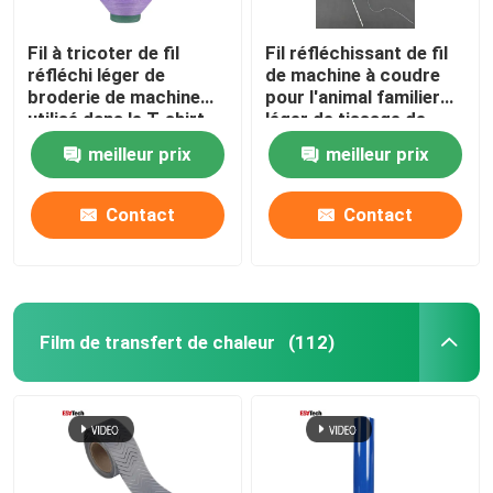
Fil à tricoter de fil
Fil réfléchissant de fil
réfléchi léger de
de machine à coudre
broderie de machine
pour l'animal familier
utilisé dans le T-shirt
léger de tissage de
Logo Clothing Red
lueur de tissu de
meilleur prix
meilleur prix
Green
vêtements de broderie
Contact
Contact
Film de transfert de chaleur
(112)