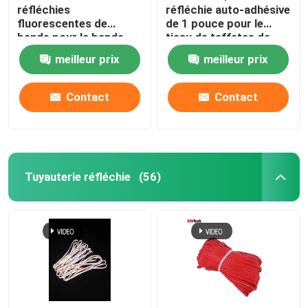
réfléchies
réfléchie auto-adhésive
fluorescentes de
de 1 pouce pour le
bande pour la bande
tissu de taffetas de
ignifuge d'habillement
tente de camping de
meilleur prix
meilleur prix
couverture de voiture
d'habillement
Contact
Contact
Tuyauterie réfléchie
(56)