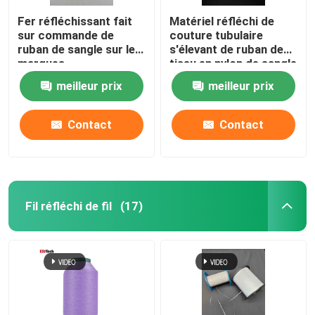
Fer réfléchissant fait
Matériel réfléchi de
sur commande de
couture tubulaire
ruban de sangle sur les
s'élevant de ruban de
marques
tissu en nylon de sangle
réfléchissantes pour le
meilleur prix
meilleur prix
sac de ceinture de
sécurité d'habillement
Contact
Contact
Fil réfléchi de fil
(17)