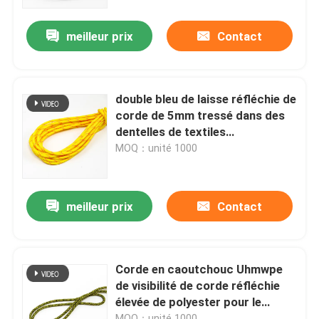
meilleur prix
Contact
Visite d'usine
Contrôle de la qualité
double bleu de laisse réfléchie de
corde de 5mm tressé dans des
Contact
dentelles de textiles
d'habillement d'habillement de
MOQ：unité 1000
bagage
nouvelles
meilleur prix
Contact
Tous les cas
Demande de soumission
Corde en caoutchouc Uhmwpe
de visibilité de corde réfléchie
élevée de polyester pour le
tissu réfléchi
textile 60cm 80cm 90cm
MOQ：unité 1000