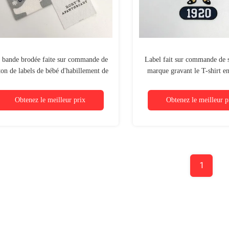
 bande brodée faite sur commande de
Label fait sur commande de s
ton de labels de bébé d'habillement de
marque gravant le T-shirt en
om a imprimé Logo Labels tissé fait
logo de nom de 3D 
sur commande
Obtenez le meilleur prix
Obtenez le meilleur p
1