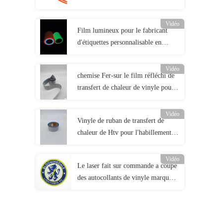
intelligents Grey Green Reflective
Fabric Tape de tissu
Vidéo
Film lumineux pour le fabricant
d'étiquettes personnalisable en
différentes tailles
Vidéo
chemise Fer-sur le film réfléchi de
transfert de chaleur de vinyle pour
le textile de vêtements
Vidéo
Vinyle de ruban de transfert de
chaleur de Htv pour l'habillement
de sécurité de presse de la chaleur
Vidéo
Le laser fait sur commande a coupé
des autocollants de vinyle marque
fait sur commande tissé raccorde le
fer du football sur la correction