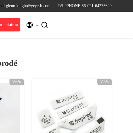
ail glenn.knight@yeyesh.com
TéLéPHONE 86-021-64275629


 citation
brodé
Vidéo
Vidéo