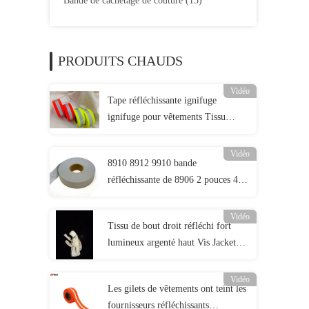
Bande de cachetage de couture
(13)
PRODUITS CHAUDS
Vidéo
Tape réfléchissante ignifuge
ignifuge pour vêtements Tissu
réfléchissant ignifuge EN 20471
classe 2
Vidéo
8910 8912 9910 bande
réfléchissante de 8906 2 pouces 4
pouces pour l'habillement de
sécurité routière
Vidéo
Tissu de bout droit réfléchi fort
lumineux argenté haut Vis Jacket
Material EN20471 ANSI107
Vidéo
Les gilets de vêtements ont teint les
fournisseurs réfléchissants