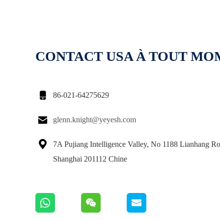
CONTACT USA À TOUT M

86-021-64275629

glenn.knight@yeyesh.com

7A Pujiang Intelligence Valley, No 1188 Lianhang Ro
Shanghai 201112 Chine