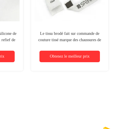
ilicone de
Le tissu brodé fait sur commande de
 refief de
couture tissé marque des chaussures de
TPU
label de vêtement a brodé Logo Tags
rix
Obtenez le meilleur prix