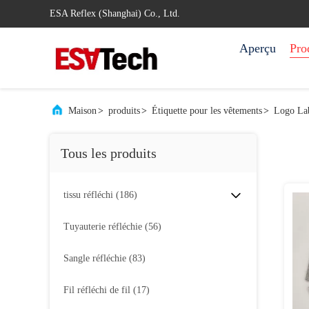
ESA Reflex (Shanghai) Co., Ltd.
Aperçu
Pro
Maison
>
produits
>
Étiquette pour les vêtements
>
Logo Lab
Tous les produits
tissu réfléchi
(186)
Tuyauterie réfléchie
(56)
Sangle réfléchie
(83)
Fil réfléchi de fil
(17)