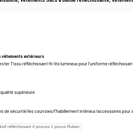
isibilité
,
Vêtements Sacs à bande réfléchissante
,
Vêtement
es vêtements extérieurs
ester Tissu réfléchissant Hi-Vis lumineux pour l'uniforme réfléchissa
qualité supérieure.
de sécurité/les courroies/l'habillement intérieur/accessoires pou
ésif réfléchissant 4 pouces 1 pouce Ruban