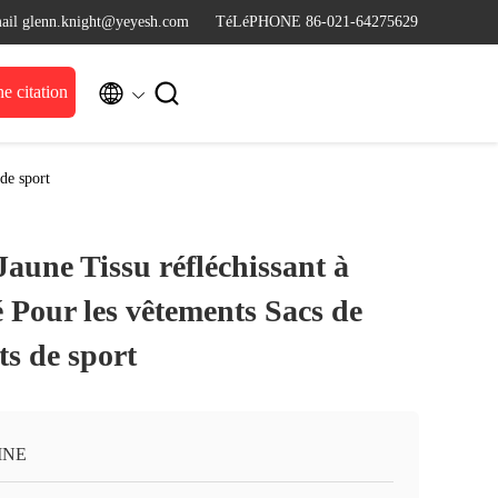
ail glenn.knight@yeyesh.com
TéLéPHONE 86-021-64275629


 citation
 de sport
aune Tissu réfléchissant à
té Pour les vêtements Sacs de
s de sport
INE