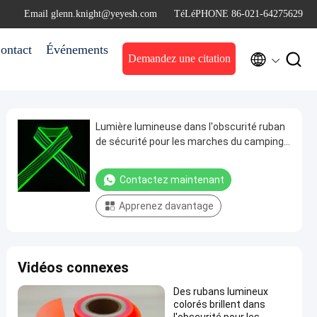
Email glenn.knight@yeyesh.com
TéLéPHONE 86-021-64275629
ontact
Événements


Demandez une citation
Lumière lumineuse dans l'obscurité ruban
de sécurité pour les marches du camping-
car
Contactez maintenant
Apprenez davantage
Vidéos connexes
Des rubans lumineux
colorés brillent dans