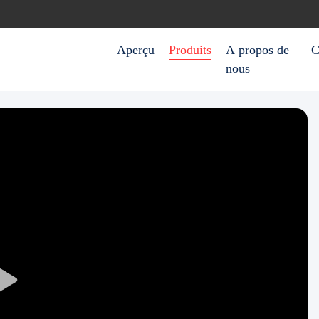
Aperçu
Produits
A propos de
C
nous
Play
Video