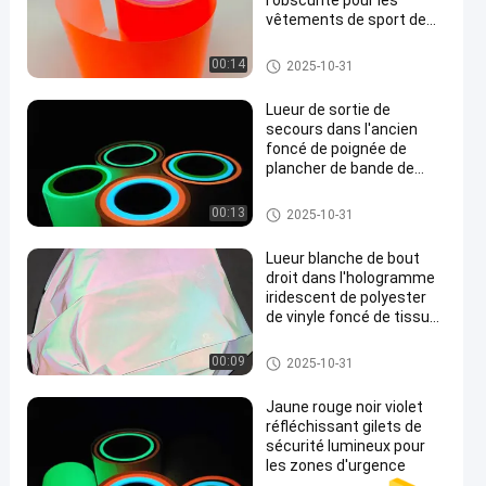
l'obscurité pour les
vêtements de sport de
mode
Glow In The Dark Reflective Ta
00:14
2025-10-31
pe
Lueur de sortie de
secours dans l'ancien
foncé de poignée de
plancher de bande de
en
tissu pour des planches à
roulettes
Glow In The Dark Reflective Ta
00:13
2025-10-31
pe
Lueur blanche de bout
droit dans l'hologramme
iridescent de polyester
de vinyle foncé de tissu
lumineux
Glow In The Dark Reflective Ta
00:09
2025-10-31
pe
Jaune rouge noir violet
réfléchissant gilets de
sécurité lumineux pour
les zones d'urgence