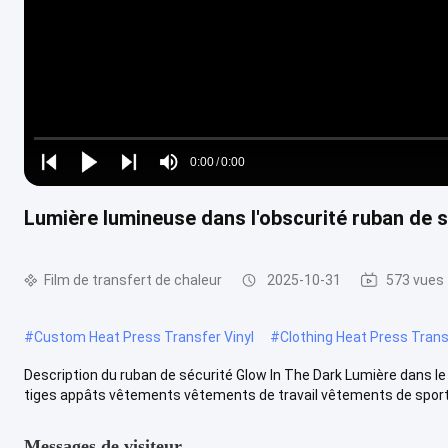
Loaded
:
0%
0:00
/
0:00
Play
Play
Play
Mute
Current
Duration
next
next
Lumière lumineuse dans l'obscurité ruban de 
Time
Film de transfert de chaleur
2025-10-31
573 vues
#
Custom Heat Press Transfer Vinyl
#
Clothing Heat Press Trans
Description du ruban de sécurité Glow In The Dark Lumière dans l
tiges appâts vêtements vêtements de travail vêtements de sport d
Messages de visiteur