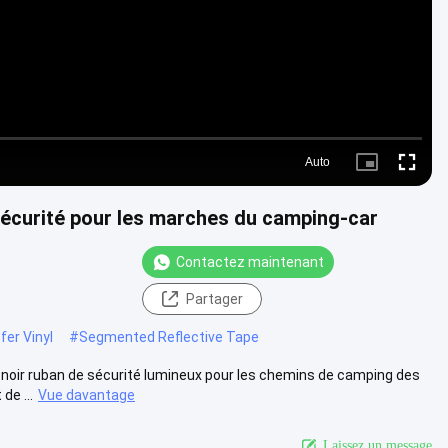
Auto
Picture-
Fullscre
in-
Picture
sécurité pour les marches du camping-car
Contactez maintenant
Partager
fer Vinyl
#
Segmented Reflective Tape
e noir ruban de sécurité lumineux pour les chemins de camping des
e ...
Vue davantage
Laissez un message